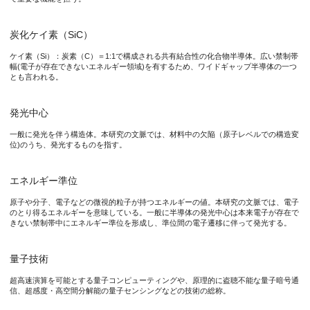
図1. 絶縁膜／SiC界面発光中心の発光の模式図。緑色のレーザ
炭化ケイ素（SiC）
ケイ素（Si）：炭素（C）＝1:1で構成される共有結合性の化合物半導体。広い禁制帯
図2. 発光中心の積算発光強度と電子トラップ密度の関係。
幅(電子が存在できないエネルギー領域)を有するため、ワイドギャップ半導体の一つ
とも言われる。
研究の背景
発光中心
一般に発光を伴う構造体。本研究の文脈では、材料中の欠陥（原子レベルでの構造変
炭化ケイ素（SiC）は、量子材料であるダイヤモンドと同様の
位)のうち、発光するものを指す。
これまでにSiCの発光中心がいくつか報告されているものの、そ
エネルギー準位
原子や分子、電子などの微視的粒子が持つエネルギーの値。本研究の文脈では、電子
研究の内容
のとり得るエネルギーを意味している。一般に半導体の発光中心は本来電子が存在で
きない禁制帯中にエネルギー準位を形成し、準位間の電子遷移に伴って発光する。
今回、研究グループは、絶縁膜／SiC界面発光中心の起源および
量子技術
判明したエネルギー準位をもとに先行の理論研究と比較したところ
超高速演算を可能とする量子コンピューティングや、原理的に盗聴不能な量子暗号通
信、超感度・高空間分解能の量子センシングなどの技術の総称。
本研究成果が社会に与える影響(本研究成果の意義)