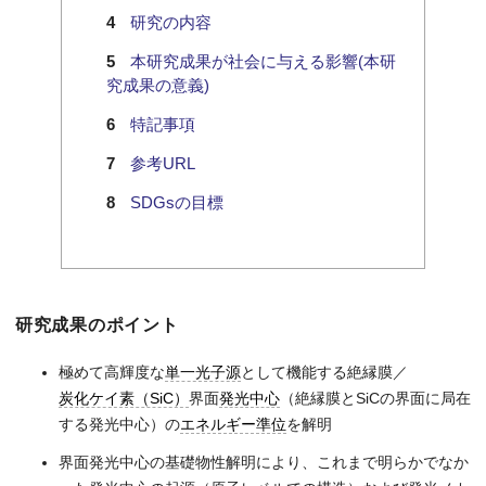
研究の内容
本研究成果が社会に与える影響(本研
究成果の意義)
特記事項
参考URL
SDGsの目標
研究成果のポイント
極めて高輝度な
単一光子源
として機能する絶縁膜／
炭化ケイ素（SiC）
界面
発光中心
（絶縁膜とSiCの界面に局在
する発光中心）の
エネルギー準位
を解明
界面発光中心の基礎物性解明により、これまで明らかでなか