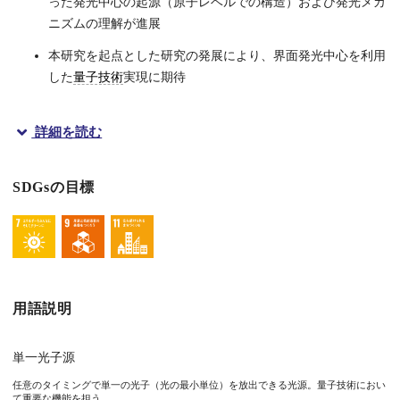
った発光中心の起源（原子レベルでの構造）および発光メカ
ニズムの理解が進展
本研究を起点とした研究の発展により、界面発光中心を利用
した
量子技術
実現に期待
詳細を読む
概要
SDGsの目標
大阪大学大学院工学研究科の小林拓真准教授、大西健太郎さん（
SiCは優れた材料物性を有し、微細加工やプロセス技術も進展し
今回、研究グループは、この界面発光中心の起源理解に向け、重
本研究で確立した界面発光中心の基礎的理解を足掛かりとして、
用語説明
本研究成果は、国際学術誌「APL Materials」に、2月27日（
単一光子源
任意のタイミングで単一の光子（光の最小単位）を放出できる光源。量子技術におい
て重要な機能を担う。