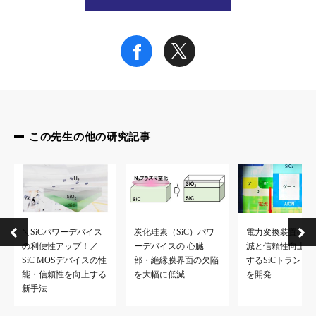
https://rd.iai.osaka-u.ac.jp/ja/5a9b0b4063dae614.html
渡部平司教授 研究者総覧
https://rd.iai.osaka-u.ac.jp/ja/5eaba14b0f47fb11.html
この先生の他の研究記事
＼SiCパワーデバイス
炭化珪素（SiC）パワ
電力変換装置の損
の利便性アップ！／
ーデバイスの 心臓
減と信頼性向上を
SiC MOSデバイスの性
部・絶縁膜界面の欠陥
するSiCトランジ
能・信頼性を向上する
を大幅に低減
を開発
新手法