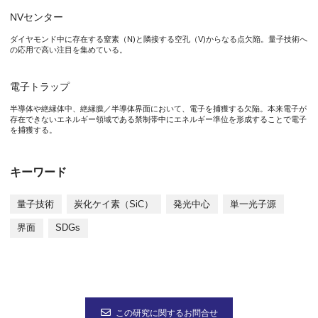
NVセンター
絶縁膜／半導体界面は半導体技術の最も重要な構成要素であり、
ダイヤモンド中に存在する窒素（N)と隣接する空孔（V)からなる点欠陥。量子技術へ
の応用で高い注目を集めている。
特記事項
電子トラップ
本研究成果は、2025年2月27日（木）23時（日本時間）に国際学術
半導体や絶縁体中、絶縁膜／半導体界面において、電子を捕獲する欠陥。本来電子が
存在できないエネルギー領域である禁制帯中にエネルギー準位を形成することで電子
を捕獲する。
タイトル：“Insight into the energy level structure and luminesce
著者名：Kentaro Onishi, Takato Nakanuma, Haruko Toyama, Kosu
ＤＯＩ：
https://doi.org/10.1063/5.0253294
キーワード
なお、本研究は、科学技術振興機構（JST）戦略的創造研究推進事業
量子技術
炭化ケイ素（SiC）
発光中心
単一光子源
界面
SDGs
参考URL
大阪大学 大学院工学研究科 物理学系専攻 精密工学コース 先進
http://www-ade.prec.eng.osaka-u.ac.jp/
この研究に関するお問合せ
小林拓真准教授 研究者総覧