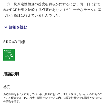
一方、抗原定性検査の感度を明らかにするには、同一日に行わ
れたPCR検査と比較する必要がありますが、十分なデータに基
づいた検証は行えていませんでした。
詳細を読む
研究成果のポイント
新型コロナウイルス感染症のオミクロン株流行下において、Jリーグの
SDGsの目標
PCR検査と比べた抗原定性検査の感度は63%（
95%信頼区間
：
症状の有無や感染してからの日数は、PCR検査と比べた抗原
抗原定性検査を用いた検査体制の有効性を評価する上で不可欠
用語説明
概要
感度
大阪大学感染症総合教育研究拠点特任教授（常勤）の村上道夫、日
ある疾病をもつ人に対して行われた検査において、正しく陽性となった人の割合のこ
と。本研究では、PCR検査で陽性となった人の内、抗原定性検査でも陽性となった人
の割合を指す。
感染直後においてオミクロン株に対して抗原定性検査の感度が低