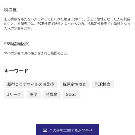
本研究成果は、英国科学誌「BNJ Open」に、2023年1月30日
特異度
ある疾病をもたない人に対して行われた検査において、正しく陰性となった人の割合
のこと。本研究では、PCR検査で陰性となった人の内、抗原定性検査でも陰性となっ
た人の割合を指す。
図. PCR検査と比べた抗原定性検査の感度および特異度。エラー
95%信頼区間
研究の背景
95%の割合で真の値が含まれる範囲のこと。
新型コロナウイルス感染症の感染拡大を防ぐための有効な手段の
キーワード
新型コロナウイルス感染症
抗原定性検査
PCR検査
研究の内容
Jリーグ
感度
特異度
SDGs
村上特任教授（常勤）らの研究グループでは、Jリーグのクラブにお
本研究成果が社会に与える影響(本研究成果の意義)
検査の感度や特異度は、新型コロナウイルス感染症の感染拡大を
この研究に関するお問合せ