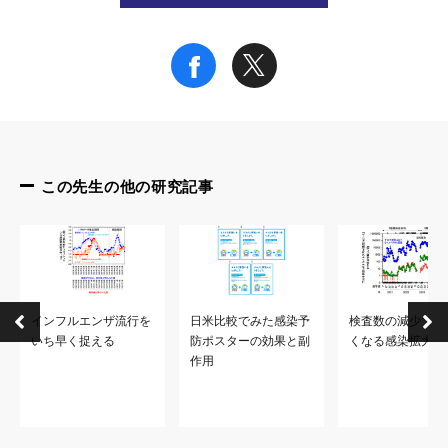
特記事項
本研究成果は、2023年1月30日（月）19時45分（日本時間）に
タイトル：Sensitivity of rapid antigen tests for COVID-19 during
著者名：村上道夫・佐藤一志・入江知子・加茂将史・内藤航・保
ＤＯＩ：
http://dx.doi.org/10.1136/bmjopen-2022-067591
この先生の他の研究記事
本研究は、日本財団・大阪大学 感染症対策プロジェクトの一環と
参考URL
インフルエンザ流行を
日米比較でみた感染予
検査数の減少で見
村上 道夫特任教授（常勤）
いち早く捉える
防ポスターの効果と副
くなる感染拡大
https://www.cider.osaka-u.ac.jp/researchers/murakami.html
作用