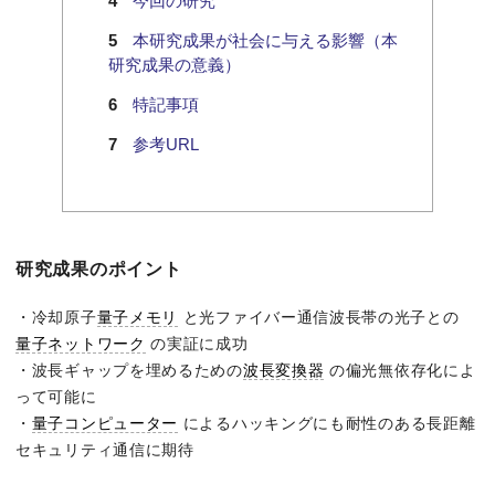
今回の研究
本研究成果が社会に与える影響（本
研究成果の意義）
特記事項
参考URL
研究成果のポイント
・冷却原子
量子メモリ
と光ファイバー通信波長帯の光子との
量子ネットワーク
の実証に成功
・波長ギャップを埋めるための
波長変換器
の偏光無依存化によ
って可能に
・
量子コンピューター
によるハッキングにも耐性のある長距離
セキュリティ通信に期待