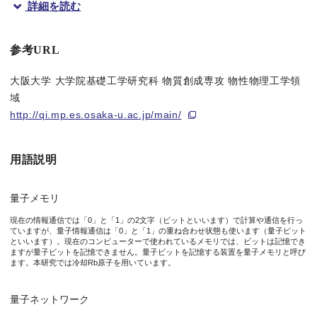
詳細を読む
概要
大阪大学大学院基礎工学研究科の山本俊准教授および生田力三助教
参考URL
量子ネットワークは量子コンピューターによるハッキングにも耐
大阪大学 大学院基礎工学研究科 物質創成専攻 物性物理工学領
域
本研究グループは、量子の不思議を利用できる状態のまま、光子
http://qi.mp.es.osaka-u.ac.jp/main/
この新しい量子ネットワークを光ファイバーで繋げることで、遠
用語説明
本研究成果は、英国科学誌「Nature Communications」に、
量子メモリ
現在の情報通信では「0」と「1」の2文字（ビットといいます）で計算や通信を行っ
ていますが、量子情報通信は「0」と「1」の重ね合わせ状態も使います（量子ビット
といいます）。現在のコンピューターで使われているメモリでは、ビットは記憶でき
図1 原子と通信波長光子の量子ネットワークの概要
ますが量子ビットを記憶できません。量子ビットを記憶する装置を量子メモリと呼び
ます。本研究では冷却Rb原子を用いています。
研究の背景
量子ネットワーク