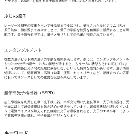
とができ、1000kmを超える量子情報通信が可能になると考えられています。
著者名：Rikizo Ikuta, Toshiki Kobayashi, Tetsuo Kawakami, Shig
DOI:10.1038/s41467-018-04338-x
冷却Rb原子
レーザー冷却等の技術を用いて極低温まで冷却され、捕捉されたルビジウム（Rb）
なお、本研究は、科学技術振興機構戦略的創造研究推進事業チー
原子気体。極低温まで冷やすことで、量子力学的な性質を積極的に活用することが可
能です。量子情報処理では、量子メモリとしての活躍が期待されています。
エンタングルメント
複数の量子ビット間の量子力学的な相関を表します。例えば、エンタングルメントを
もつ2つの光子の場合、片方の状態が決まると、もう一方の状態もそれに応じて決ま
り、その関係は光子間の距離に依存しないといった特異な性質があります。量子情報
処理において、情報伝達、高速（効率）演算、セキュリティなど、ほぼすべての応用
においてリソースとしての重要な役割を果たしています。
超伝導光子検出器（SSPD）
超伝導現象を利用した単一光子検出器。本研究で用いた超伝導単一光子検出器は、受
光面に対して超伝導細線を敷き詰めた構造をしています。超伝導状態が壊れやすいよ
うに電流バイアスが加えられた細線に光子が吸収されると、光子のエネルギーによっ
て超伝導状態が壊れ、光子検出が可能となります。
キーワード