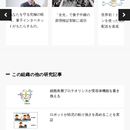
あなたを守る究極の暗
「全光」で量子中継の
世界初！トラップ
号。量子インターネッ
原理検証実験に成功
ンを使った長距離
トがもたらすもの。
配送を達成
この組織の他の研究記事
細胞表層プロテオリシスが受容体機能を書き
換える
ロボットが幼児の粘り強さを高めることを実
証