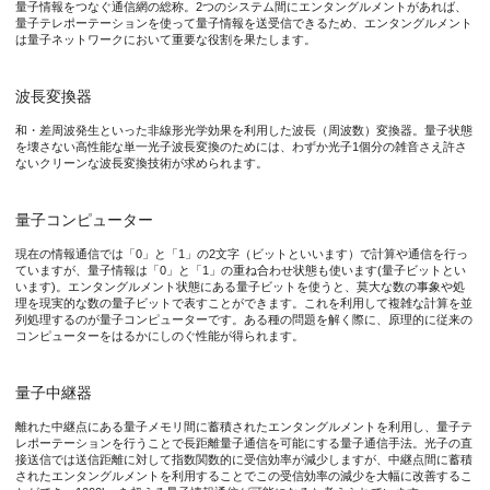
量子情報をつなぐ通信網の総称。2つのシステム間にエンタングルメントがあれば、
量子コンピューターに代表される新しい計算機の出現に対して、
量子テレポーテーションを使って量子情報を送受信できるため、エンタングルメント
は量子ネットワークにおいて重要な役割を果たします。
現在のネットワークでは光ファイバーでの光損失の少ない(1)通
波長変換器
これまで開発してきた単一光子の波長変換器では、特定の偏光の
和・差周波発生といった非線形光学効果を利用した波長（周波数）変換器。量子状態
を壊さない高性能な単一光子波長変換のためには、わずか光子1個分の雑音さえ許さ
ないクリーンな波長変換技術が求められます。
今回の研究
量子コンピューター
本研究グループでは、これまで開発してきた単一光子の波長変換
現在の情報通信では「0」と「1」の2文字（ビットといいます）で計算や通信を行っ
ていますが、量子情報は「0」と「1」の重ね合わせ状態も使います(量子ビットとい
います)。エンタングルメント状態にある量子ビットを使うと、莫大な数の事象や処
本研究成果が社会に与える影響（本研究成果の意義）
理を現実的な数の量子ビットで表すことができます。これを利用して複雑な計算を並
列処理するのが量子コンピューターです。ある種の問題を解く際に、原理的に従来の
コンピューターをはるかにしのぐ性能が得られます。
本研究成果により、量子ネットワークを長距離化する量子中継の
量子中継器
特記事項
離れた中継点にある量子メモリ間に蓄積されたエンタングルメントを利用し、量子テ
レポーテーションを行うことで長距離量子通信を可能にする量子通信手法。光子の直
接送信では送信距離に対して指数関数的に受信効率が減少しますが、中継点間に蓄積
本研究成果は、2018年5月21日（月）に英国科学誌「Nature Co
されたエンタングルメントを利用することでこの受信効率の減少を大幅に改善するこ
タイトル：“Polarization insensitive frequency conversion for an