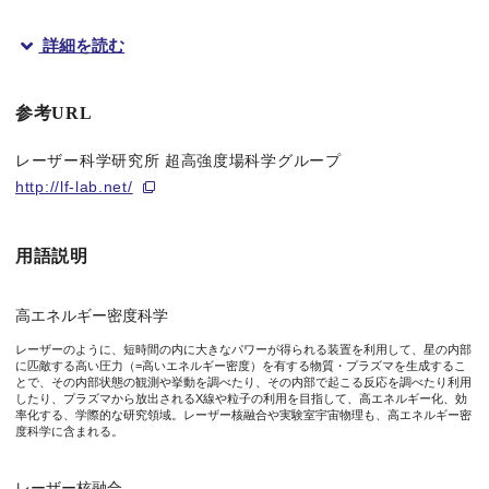
詳細を読む
概要
大阪大学レーザー科学研究所（所長 兒玉了祐）の藤岡教授らの
参考URL
過去に行われた理論・シミュレーションによると、100テスラ程
レーザー科学研究所 超高強度場科学グループ
http://lf-lab.net/
今回、藤岡教授らの研究グループは、高出力レーザーで大電流を駆
本研究成果の、レーザー核融合の点火、並びに、新しい実験室宇
用語説明
本研究成果は、2017年5月9日（火）（現地時間）に、米国物理学会が
高エネルギー密度科学
レーザーのように、短時間の内に大きなパワーが得られる装置を利用して、星の内部
に匹敵する高い圧力（=高いエネルギー密度）を有する物質・プラズマを生成するこ
とで、その内部状態の観測や挙動を調べたり、その内部で起こる反応を調べたり利用
したり、プラズマから放出されるX線や粒子の利用を目指して、高エネルギー化、効
率化する、学際的な研究領域。レーザー核融合や実験室宇宙物理も、高エネルギー密
図1 200テスラ磁場を加えた場合と加えなかった場合のプラズ
度科学に含まれる。
レーザー核融合