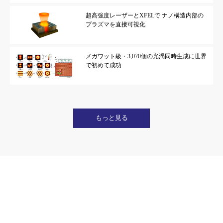
超高強度レーザーとXFELで ナノ構造内部の
プラズマを直接可視化
メガワット級・3,070個の光渦同時生成に世界
で初めて成功
もっと見る