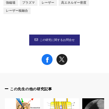
強磁場
プラズマ
レーザー
高エネルギー密度
タイトル："Magnetohyrodynamics of laser-produced high-energy-
レーザー核融合
（日本語訳「強磁場下における高エネルギー密度プラズマの磁気
1,*
1
1
著者名：Kazuki Matsuo,
Hideo Nagatomo,
Zhe Zhang,
P
所属：1.大阪大学レーザー科学研究所
（*大阪大学大学院理学研究科物理学専攻）
2.ボルドー大学高強度レーザー応用研究センター（CELIA）、フ
この研究に関するお問合せ
3.九州大学大学院総合理工学府
4.国立中央大学物理学科、台湾
本研究の一部は、大阪大学レーザー科学研究所の共同利用・共同
この先生の他の研究記事