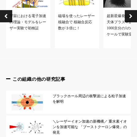
宇宙における電子加速
磁場を使ったレーザー
超新星爆発に起因
の理論・モデルをレー
核融合で 核融合反応
天体プラズマ乱流
ザー実験で初検証
数が３倍に！
1000京分の1の極
ケールで実験室に
この組織の他の研究記事
ブラックホール周辺の衝撃波による粒子加速
を解明
＼レーザーイオン加速の新機構／ 重水素イオ
ンを加速可能な 「ブーストクーロン爆発」の
発見