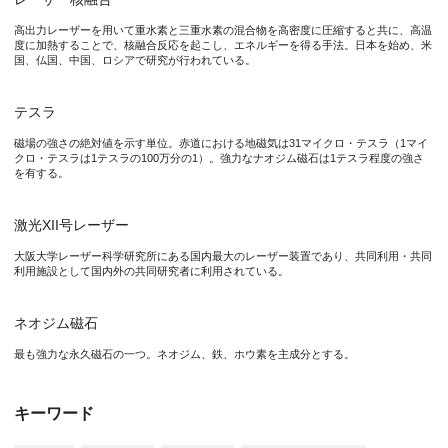
研究の背景
高出力レーザーを用いて重水素と三重水素の混合物を高密度に圧縮すると共に、高温
磁場がプラズマの断熱及び閉じ込めの作用を持っていることは、以
度に加熱することで、核融合反応を起こし、エネルギーを得る手法。日本を始め、米
国、仏国、中国、ロシアで研究が行われている。
大阪大学レーザー科学研究所の藤岡教授らの研究グループは、国内
テスラ
(1)高温プラズマから周囲への熱エネルギーの損失が抑制され、
磁場の強さの絶対値を示す単位。赤道における地磁気は31マイクロ・テスラ（1マイ
(2)高温になったプラズマによって、高密度プラズマが効率的に
クロ・テスラは1テスラの100万分の1）。強力なナオジム磁石は1テスラ程度の強さ
を有する。
(3)その一方で、流体力学的不安定性の成長が増大するという負
激光XII号レーザー
本研究成果が社会に与える影響（本研究成果の意義）
大阪大学レーザー科学研究所にある国内最大のレーザー装置であり、共同利用・共同
利用施設として国内外の共同研究者に利用されている。
核融合は究極のエネルギー源の一つとして、世界中で活発に研究
ネオジム磁石
また、宇宙プラズマにおいて、磁場とプラズマの相互作用は重要
最も強力な永久磁石の一つ。ネオジム、鉄、ホウ素を主成分とする。
特記事項
キーワード
本研究成果は、2017年5月9日（火）（現地時間）付けで米国物理学会