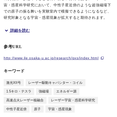
宙・惑星科学研究において、中性子星近傍のような超強磁場下
での原子の振る舞いを実験室内で模擬できるようになるなど、
研究対象となる宇宙・惑星現象が拡大すると期待されます。
詳細を読む
研究の背景と内容
本研究成果では自由空間中に強磁場を生成する手法を確立し、プ
参考URL
本研究の最も重要な成果は、国内最大のレーザー装置「激光XII
http://www.ile.osaka-u.ac.jp/research/pxs/index.html
キーワード
本研究成果が社会に与える影響（本研究成果の意義）
激光XII号
レーザー駆動キャパシター・コイル
大阪大学レーザーエネルギー学研究センターは、核融合科学研究
1.5キロ・テスラ
強磁場
エネルギー源
同時に、大阪大学レーザーエネルギー学研究センターは、共同利
高速点火レーザー核融合
レーザー宇宙・惑星科学研究
更に、7テスラの種時場を圧縮することで約570倍増幅し、現時
中性子星近傍
原子
宇宙・惑星現象