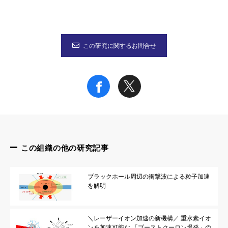
特記事項
本研究成果は、英国オンライン総合学術誌「Scientific Reports」
この研究に関するお問合せ
参考図
図1 大エネルギーレーザー装置「激光XII号」
大阪大学レーザーエネルギー学研究センターにある、国内最大の
この組織の他の研究記事
ブラックホール周辺の衝撃波による粒子加速
を解明
図2 大阪大学が発明した「レーザー駆動キャパシター・コイル」
このコイルは、平行に並べた直径3mmの小さな二枚の円盤と、二
＼レーザーイオン加速の新機構／ 重水素イオ
ンを加速可能な 「ブーストクーロン爆発」の