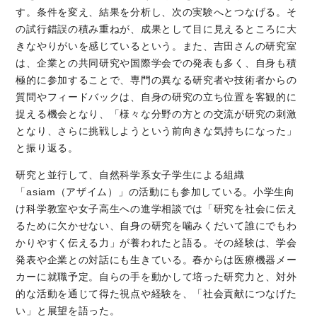
す。条件を変え、結果を分析し、次の実験へとつなげる。そ
の試行錯誤の積み重ねが、成果として目に見えるところに大
きなやりがいを感じているという。また、吉田さんの研究室
は、企業との共同研究や国際学会での発表も多く、自身も積
極的に参加することで、専門の異なる研究者や技術者からの
質問やフィードバックは、自身の研究の立ち位置を客観的に
捉える機会となり、「様々な分野の方との交流が研究の刺激
となり、さらに挑戦しようという前向きな気持ちになった」
と振り返る。
研究と並行して、自然科学系女子学生による組織
「asiam（アザイム）」の活動にも参加している。小学生向
け科学教室や女子高生への進学相談では「研究を社会に伝え
るために欠かせない、自身の研究を噛みくだいて誰にでもわ
かりやすく伝える力」が養われたと語る。その経験は、学会
発表や企業との対話にも生きている。春からは医療機器メー
カーに就職予定。自らの手を動かして培った研究力と、対外
的な活動を通じて得た視点や経験を、「社会貢献につなげた
い」と展望を語った。