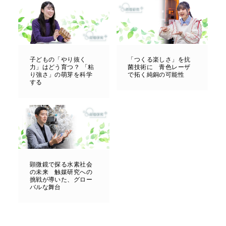
子どもの「やり抜く
「つくる楽しさ」を抗
力」はどう育つ？ 「粘
菌技術に 青色レーザ
り強さ」の萌芽を科学
で拓く純銅の可能性
する
顕微鏡で探る水素社会
の未来 触媒研究への
挑戦が導いた、グロー
バルな舞台