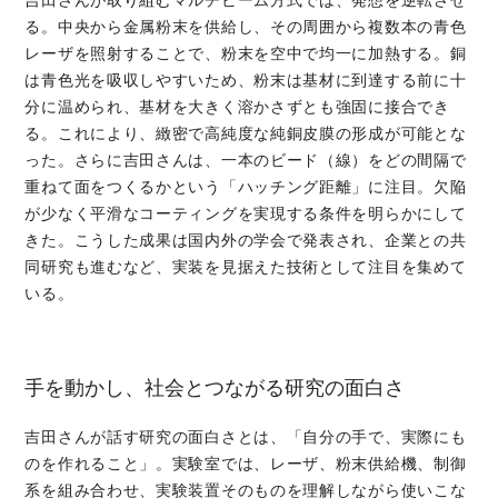
る。中央から金属粉末を供給し、その周囲から複数本の青色
レーザを照射することで、粉末を空中で均一に加熱する。銅
は青色光を吸収しやすいため、粉末は基材に到達する前に十
分に温められ、基材を大きく溶かさずとも強固に接合でき
る。これにより、緻密で高純度な純銅皮膜の形成が可能とな
った。さらに吉田さんは、一本のビード（線）をどの間隔で
重ねて面をつくるかという「ハッチング距離」に注目。欠陥
が少なく平滑なコーティングを実現する条件を明らかにして
きた。こうした成果は国内外の学会で発表され、企業との共
同研究も進むなど、実装を見据えた技術として注目を集めて
いる。
手を動かし、社会とつながる研究の面白さ
吉田さんが話す研究の面白さとは、「自分の手で、実際にも
のを作れること」。実験室では、レーザ、粉末供給機、制御
系を組み合わせ、実験装置そのものを理解しながら使いこな