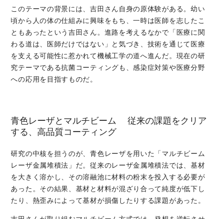
このテーマの背景には、吉田さん自身の原体験がある。幼い
頃から人の体の仕組みに興味をもち、一時は医師を志したこ
ともあったという吉田さん。進路を考えるなかで「医療に関
わる道は、医師だけではない」と気づき、技術を通じて医療
を支える可能性に惹かれて機械工学の道へ進んだ。現在の研
究テーマである抗菌コーティングも、感染症対策や医療分野
への応用を目指すものだ。
青色レーザとマルチビーム 従来の課題をクリア
する、高品質コーティング
研究の中核を担うのが、青色レーザを用いた「マルチビーム
レーザ金属堆積法」だ。従来のレーザ金属堆積法では、基材
を大きく溶かし、その溶融池に材料の粉末を投入する必要が
あった。その結果、基材と材料が混ざり合って純度が低下し
たり、熱歪みによって基材が損傷したりする課題があった。
吉田さんが取り組むマルチビーム方式では、発想を逆転させ